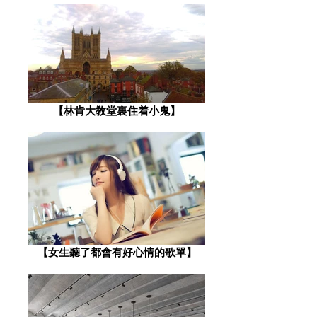
【林肯大敎堂裏住着小鬼】
​【女生聽了都會有好心情的歌單】