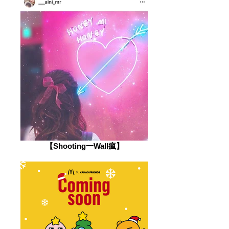
【Shooting一Wall瘋】