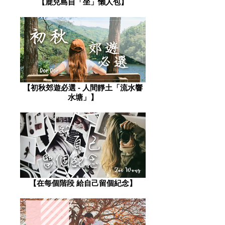
【鹿兒島自「坐」懶人包】
【初秋郊遊必選 - 人間靜土「流水響
水塘」】
【在每個階段 給自己留個紀念】