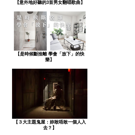
​【意外地好聽的3首男女翻唱歌曲】
【是時候斷捨離 學會「放下」的快
樂】
​【３大主題鬼屋：妳敢唔敢一個人入
去？】