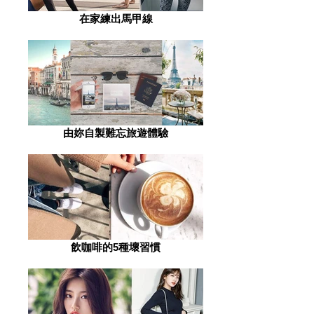
在家練出馬甲線
由妳自製難忘旅遊體驗
飲咖啡的5種壞習慣