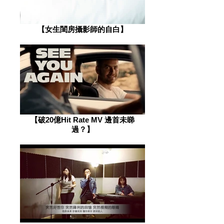
​【女生閨房攝影師的自白】
​【破20億Hit Rate MV 邊首未睇
過？】