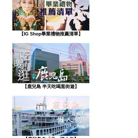
​【IG Shop畢業禮物推薦清單】
【鹿兒島 半天吃喝逛街遊】