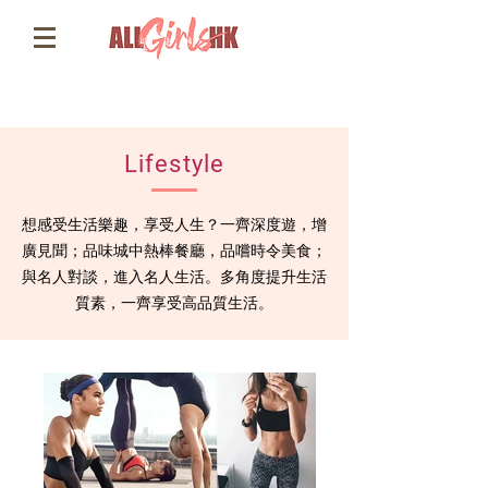
HIFU
減雙下巴
btl 眼袋槍
去暗瘡印
黑頭粉刺清除
botox瘦面
profhilo效果
onda 溶脂
derma veil 童顏針
超聲刀副作用
精靈針效果
Lifestyle
thermage 邊間好
Dermes
激光脫毛
脫毛 學生
想感受生活樂趣，享受人生？一齊深度遊，增
比堅尼脫毛
Hairless脫毛好唔好
廣見聞；品味城中熱棒餐廳，品嚐時令美食；
與名人對談，進入名人生活。多角度提升生活
質素，一齊享受高品質生活。