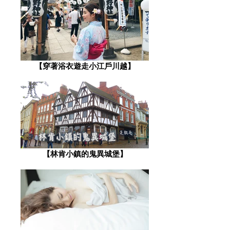
【穿著浴衣遊走小江戶川越】
【林肯小鎮的鬼異城堡】