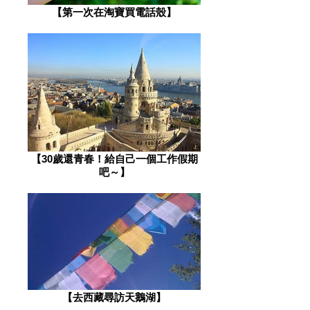
【第一次在淘寶買電話殼】
【30歲還青春！給自己一個工作假期
吧～】
【去西藏尋訪天鵝湖】