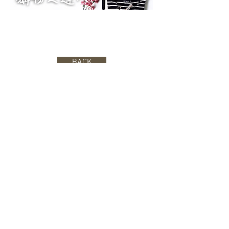
BACK
彼氏 彼女 A Couple of Stories
彼氏 = 男友，彼女 = 女友
這是關於一對情侶的相處逸事
A Couple of Stories：一段經歷，兩種視角