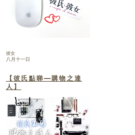
彼女
八月十一日
【彼氏點睇—購物之達
人】