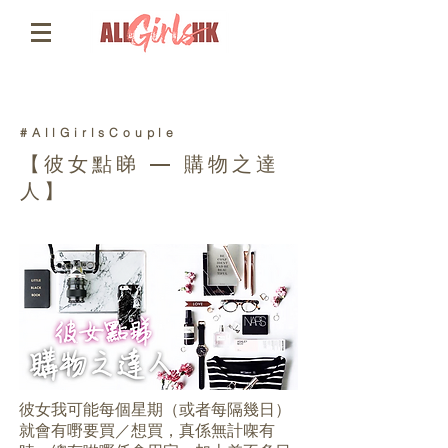
#AllGirlsCouple
【彼女點睇 — 購物之達
人】
彼女我可能每個星期（或者每隔幾日）
就會有嘢要買／想買，真係無計㗎有