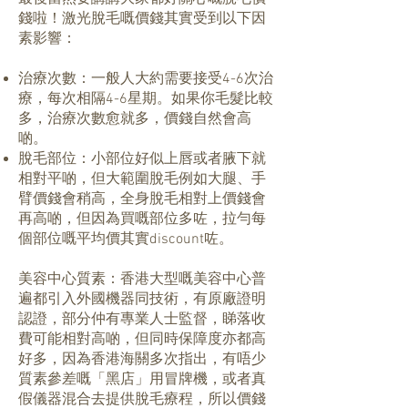
錢啦！激光脫毛嘅價錢其實受到以下因
素影響：
治療次數：一般人大約需要接受4-6次治
療，每次相隔4-6星期。如果你毛髮比較
多，治療次數愈就多，價錢自然會高
啲。
脫毛部位：小部位好似上唇或者腋下就
相對平啲，但大範圍脫毛例如大腿、手
臂價錢會稍高，全身脫毛相對上價錢會
再高啲，但因為買嘅部位多咗，拉勻每
個部位嘅平均價其實discount咗。
美容中心質素：香港大型嘅美容中心普
遍都引入外國機器同技術，有原廠證明
認證，部分仲有專業人士監督，睇落收
費可能相對高啲，但同時保障度亦都高
好多，因為香港海關多次指出，有唔少
質素參差嘅「黑店」用冒牌機，或者真
假儀器混合去提供脫毛療程，所以價錢