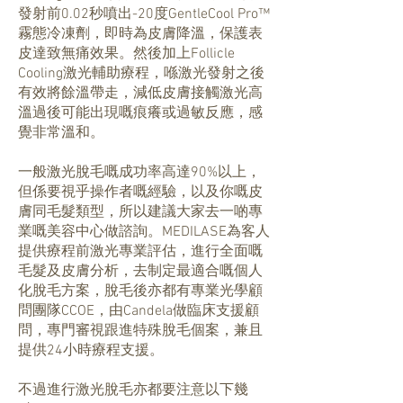
發射前0.02秒噴出-20度GentleCool Pro™
霧態冷凍劑，即時為皮膚降溫，保護表
皮達致無痛效果。然後加上Follicle
Cooling激光輔助療程，喺激光發射之後
有效將餘溫帶走，減低皮膚接觸激光高
溫過後可能出現嘅痕癢或過敏反應，感
覺非常溫和。
一般激光脫毛嘅成功率高達90%以上，
但係要視乎操作者嘅經驗，以及你嘅皮
膚同毛髮類型，所以建議大家去一啲專
業嘅美容中心做諮詢。MEDILASE為客人
提供療程前激光專業評估，進行全面嘅
毛髮及皮膚分析，去制定最適合嘅個人
化脫毛方案，脫毛後亦都有專業光學顧
問團隊CCOE，由Candela做臨床支援顧
問，專門審視跟進特殊脫毛個案，兼且
提供24小時療程支援。
不過進行激光脫毛亦都要注意以下幾