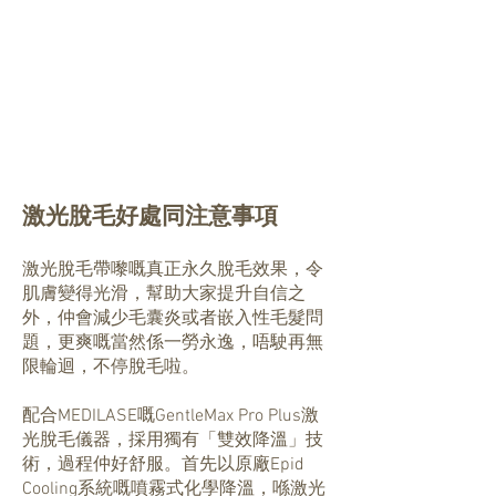
激光脫毛好處同注意事項
激光脫毛帶嚟嘅真正永久脫毛效果，令
肌膚變得光滑，幫助大家提升自信之
外，仲會減少毛囊炎或者嵌入性毛髮問
題，更爽嘅當然係一勞永逸，唔駛再無
限輪迴，不停脫毛啦。
配合MEDILASE嘅GentleMax Pro Plus激
光脫毛儀器，採用獨有「雙效降溫」技
術，過程仲好舒服。首先以原廠Epid
Cooling系統嘅噴霧式化學降溫，喺激光