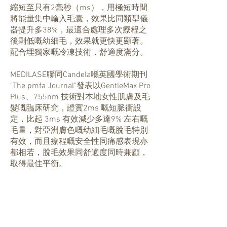
縮短至只有2毫秒（ms），用極短時間
將能量集中輸入毛囊，效果比同類型儀
器提升多38%，最適合處理多次療程之
後剩低嘅幼細毛，效果就更快更顯著。
配合埋獨家嘅冷凍技術，舒適度滿分。
MEDILASE聯同Candela喺英國學術期刊
"The pmfa Journal"發表以GentleMax Pro
Plus、755nm 技術對本地女性肌膚及毛
髮嘅臨床研究，證實2ms 嘅短脈衝設
定，比起 3ms 有效減少多達9% 左右嘅
毛量，對亞洲膚色嘅幼細毛嘅脫毛特別
有效，而且療程嘅安全性同痛感表現亦
都相若，脫毛效果同舒適度同時兼顧，
取得最佳平衡。