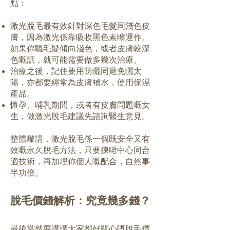
點：
激光脫毛最有效針對深色毛髮同淺色皮
膚，因為激光係靠吸收黑色素嚟運作。
如果你嘅毛髮傾向淺色，或者皮膚較深
色嘅話，就可能需要做多幾次治療。
治療之後，記住要用防曬同避免曬太
陽，亦都要經常為皮膚補水，使用保濕
產品。
懷孕、哺乳期間，或者有皮膚問題嘅女
生，做激光脫毛建議先諮詢醫生意見。
整體嚟講，激光脫毛係一個既安全又有
效嘅永久脫毛方法，只要揀啱中心同合
適技術，再加埋你個人嘅配合，自然事
半功倍。
脫毛價錢解析：究竟幾多錢？
最後當然要講講大家都好關心嘅脫毛價