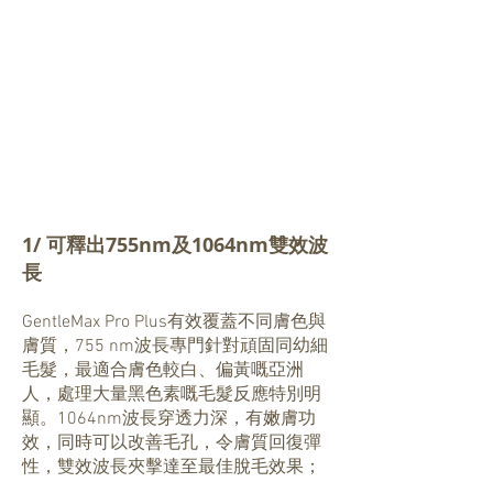
1/ 可釋出755nm及1064nm雙效波
長
GentleMax Pro Plus有效覆蓋不同膚色與
膚質，755 nm波長專門針對頑固同幼細
毛髮，最適合膚色較白、偏黃嘅亞洲
人，處理大量黑色素嘅毛髮反應特別明
顯。1064nm波長穿透力深，有嫩膚功
效，同時可以改善毛孔，令膚質回復彈
性，雙效波長夾擊達至最佳脫毛效果；