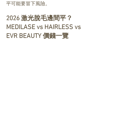
平可能要冒下風險。
2026 激光脫毛邊間平？
MEDILASE vs HAIRLESS vs
EVR BEAUTY 價錢一覽
激光脫毛
HAiRLESS
EVRbeauty
MEDILASE
部位
價錢
價錢
價錢
*網上付款更
有額外折扣
全比堅尼
$6200
$6980
$5990
(VI)
比堅尼線
$3,600
$3,600
$3,680
Bikini Line
(V)
全比堅尼 +
肛門位 Full
$10,250
$10318
$7,640
Bikini + O
(VIO)