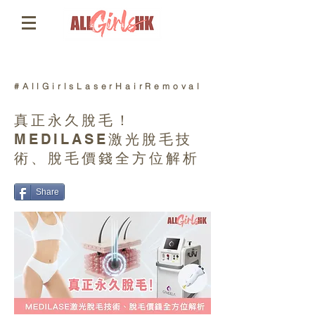
#AllGirlsLaserHairRemoval
真正永久脫毛！
MEDILASE激光脫毛技
術、脫毛價錢全方位解析
Share