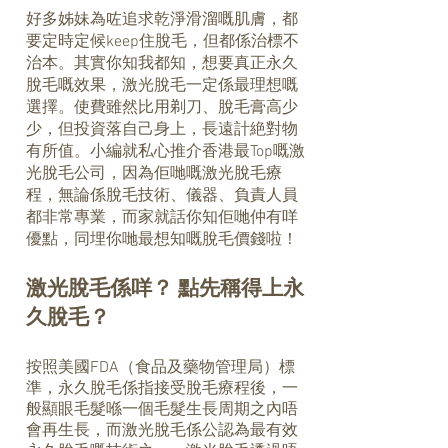
好多姊妹為咗追求乾淨滑溜嘅肌膚，都
要定時定候keep住脫毛，但都係治標不
治本。其實你知我都知，想要真正永久
脫毛嘅效果，激光脫毛一定係最理想嘅
選擇。使費雖然比用剃刀、脫毛膏高少
少，但投資落自己身上，長遠計絶對物
有所值。小編就私心推介香港最Top嘅激
光脫毛公司，因為佢哋嘅激光脫毛療
程，無論係脫毛技術、儀器、負責人員
都非常專業，而家就話你知佢哋仲有咩
優點，同埋你哋最想知嘅脫毛價錢啦！
激光脫毛係咩？ 點先稱得上永
久脫毛？
按照美國FDA（食品及藥物管理局）標
準，永久脫毛係指接受脫毛療程後，一
般顯眼毛髮喺一個毛髮生長周期之內唔
會再生長，而激光脫毛係公認為最有效