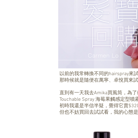
以前的我常轉換不同的hairspra
那時候就是隨便在萬寧、卓悅買來
直到有一天我去Amika買風筒，為了衝 1
Touchable Spray 海莓果觸感
初時我還是半信半疑，覺得它賣$320
但也不妨買回去試試看，我的心態是