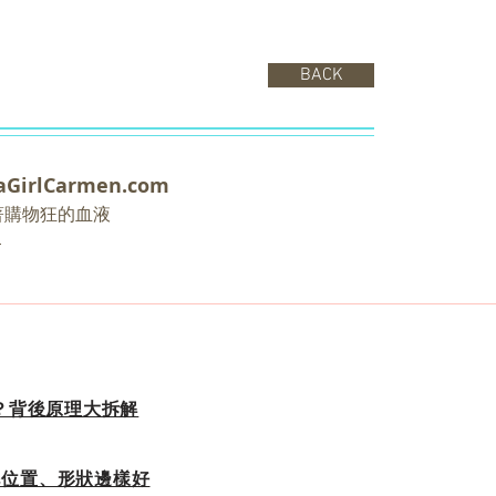
BACK
GirlCarmen.com
/ 流著購物狂的血液
n
k？背後原理大拆解
i脫毛位置、形狀邊樣好