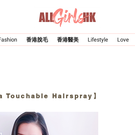
Fashion
香港脫毛
香港醫美
Lifestyle
Love
ouchable Hairspray】