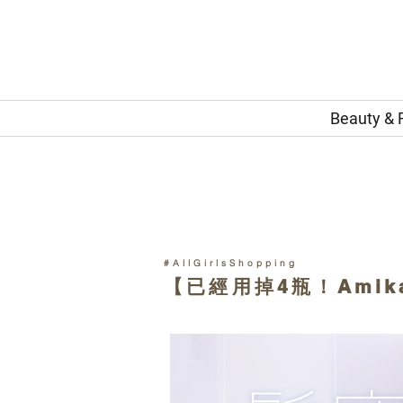
Beauty & 
#AllGirlsShopping
【已經用掉4瓶！Amika T