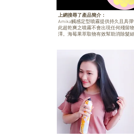
上網搜尋了產品簡介：
Amika觸感定型噴霧提供持久且具
此超乾爽之噴霧不會出現任何殘留
澤。海莓果萃取物有效幫助消除髮