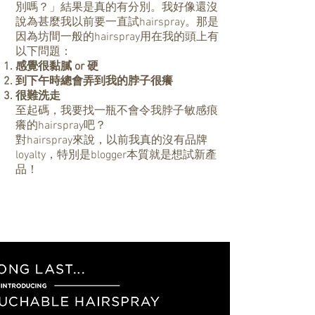
別嗎？」結果是真的有分別。我好像還沒
說為甚麼我以前要一直試hairspray。那是
因為坊間一般的hairspray用在我的頭上有
以下問題：
感覺很黏膩 or 硬
到下午時總會弄到我的脖子很癢
很難洗走
至起碼，我要找一瓶不會令我脖子敏感痕
癢的hairspray吧？
對hairspray來說，以前我真的沒有品牌
loyalty，特別是blogger本質就是想試新產
品！