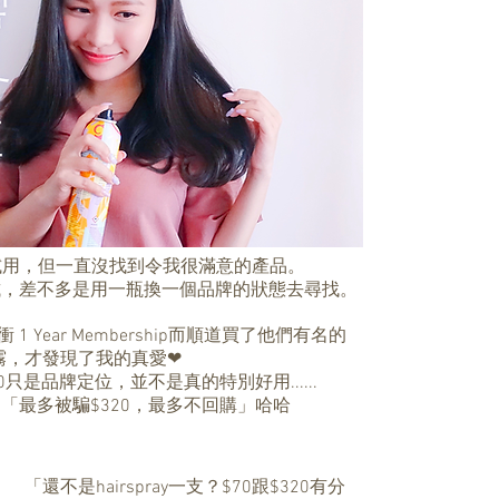
y來試用，但一直沒找到令我很滿意的產品。
試，差不多是用一瓶換一個品牌的狀態去尋找。
 Year Membership而順道買了他們有名的
定型噴霧，才發現了我的真愛❤
只是品牌定位，並不是真的特別好用......
「最多被騙$320，最多不回購」哈哈
「還不是hairspray一支？$70跟$320有分