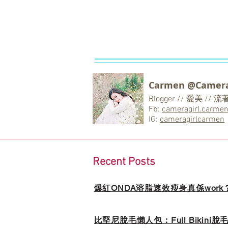
Carmen @Camera
Blogger // 愛美 /
Fb:
cameragirl.carme
IG:
cameragirlcarmen
Recent Posts
爆紅ONDA溶脂速效瘦身真係wor
比堅尼脫毛懶人包：Full Bikin