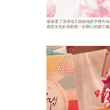
最後選了清清地又靚靚地的字體作為cak
壽星女也好喜歡呢！好開心的跟它瘋