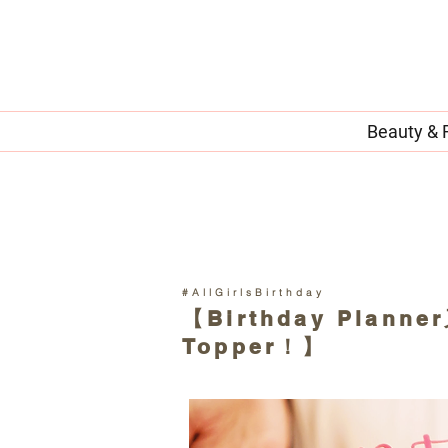
Beauty & 
#AllGirlsBirthday
【Birthday Plan
Topper！】