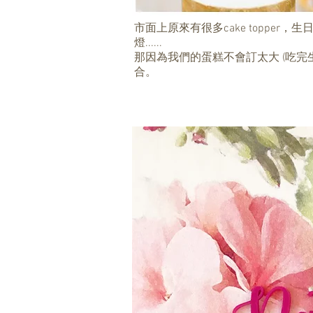
市面上原來有很多cake toppe
燈......
那因為我們的蛋糕不會訂太大 (吃完
合。