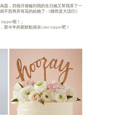
為題，四個月後輪到我的生日她又幫我弄了一
不想再弄有花的給她了~ ((雖然是大流行))
opper呢！」
今年的新鮮點就在cake topper吧！