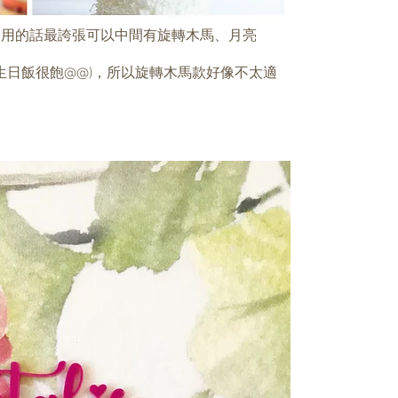
r，生日用的話最誇張可以中間有旋轉木馬、月亮
生日飯很飽@@)，所以旋轉木馬款好像不太適