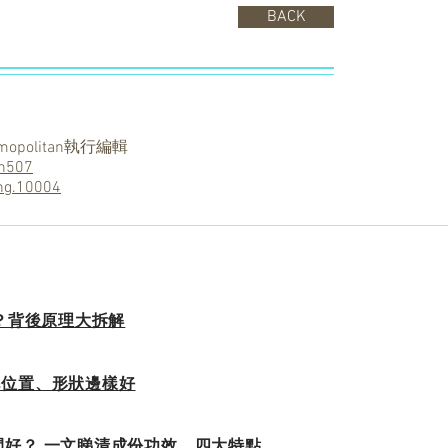
BACK
politan執行編輯
n507
ng.10004
k？背後原理大拆解
i脫毛位置、形狀邊樣好
間好？ 一文睇清成份功效、四大特點