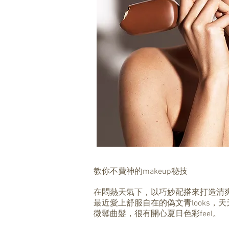
教你不費神的makeup秘技
在悶熱天氣下，以巧妙配搭來打造清爽s
最近愛上舒服自在的偽文青looks
微鬈曲髮，很有開心夏日色彩feel。