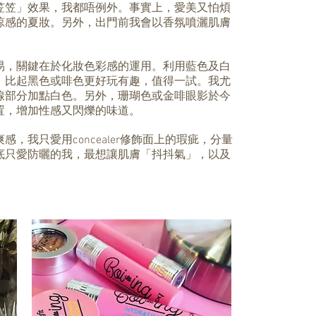
笠笠」效果，我都唔例外。事實上，愛美又怕煩
涼感的夏妝。另外，出門前我會以香氛噴灑肌膚
。
易，關鍵在於化妝色彩感的運用。利用藍色及白
，比起黑色或啡色更好玩有趣，值得一試。我尤
線部分加點白色。另外，珊瑚色或金啡眼影於今
置，增加性感又閃爍的味道。
，我只愛用concealer修飾面上的瑕疵，分量
底只愛防曬的我，最想讓肌膚「抖抖氣」，以及