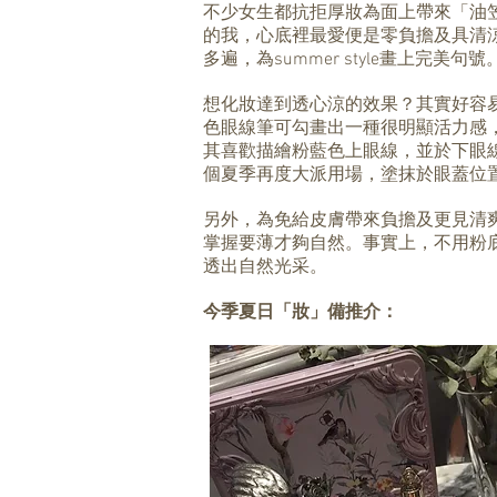
不少女生都抗拒厚妝為面上帶來「油
的我，心底裡最愛便是零負擔及具清
多遍，為summer style畫上完美句號
想化妝達到透心涼的效果？其實好容
色眼線筆可勾畫出一種很明顯活力感
其喜歡描繪粉藍色上眼線，並於下眼
個夏季再度大派用場，塗抹於眼蓋位
另外，為免給皮膚帶來負擔及更見清爽感
掌握要薄才夠自然。事實上，不用粉
透出自然光采。
今季夏日「妝」備推介：