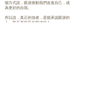
個方式說，眼淚推動我們改進自己，成
為更好的自我。
所以說，真正的強者，是能承認眼淚的
人，而不是能忍住眼淚的人。
Photos Via 《Argon》、《Because This is
My First Life》
BACK
N編
我是做作的N。