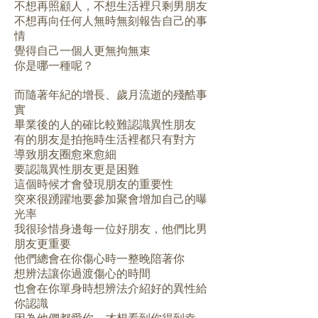
不想再照顧人，不想生活裡只剩男朋友
不想再向任何人無時無刻報告自己的事
情
覺得自己一個人更無拘無束
你是哪一種呢？
而隨著年紀的增長、歲月流逝的殘酷事
實
畢業後的人的確比較難認識異性朋友
有的朋友是拍拖時生活裡都只有對方
導致朋友圈愈來愈細
要認識異性朋友更是困難
這個時候才會發現朋友的重要性
突來很踴躍地要參加聚會增加自己的曝
光率
我很珍惜身邊每一位好朋友，他們比男
朋友更重要
他們總會在你傷心時一整晚陪著你
想辨法讓你過渡傷心的時間
也會在你單身時想辨法介紹好的異性給
你認識