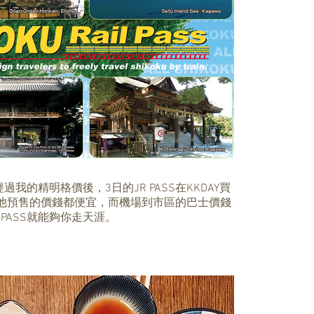
的精明格價後，3日的JR PASS在KKDAY買
其他預售的價錢都便宜，而機場到市區的巴士價錢
JR PASS就能夠你走天涯。