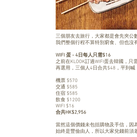
三個朋友去旅行，大家都是會先夾公
我們整個行程不算特別窮食、但也沒
WIFI 蛋 - 4日每人只需$16
之前在KLOOK訂過WIFI蛋去韓國，
再選用，三個人4日合共$48，平到喊
機票 $570
交通 $585
住宿 $585
飲食 $1200
WIFI $16
合共HK$2,956
當然這個價錢未包括購物及手信，因為
始終是豐儉由人，所以大家兌錢前須