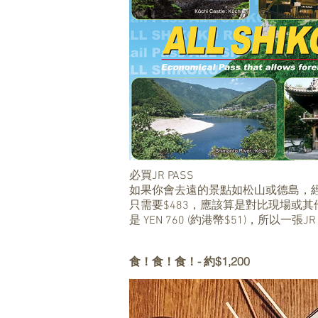
必買JR PASS
如果你會去遠的景點如松山或德島，經過我
只需要$483，應該算是對比現場或
是 YEN 760 (約港幣$51)，所以一張
食！食！食
！
- 約$1,200