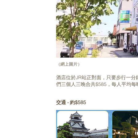
（網上圖片）
酒店位於JR站正對面，只要步行一分
們三個人三晚合共$585，每人平均每
交通 - 約$585