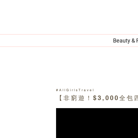
Beauty & 
#AllGirlsTravel
【非窮遊！$3,000全
機票 - HK Express