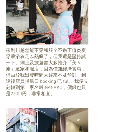
來到川越怎能不穿和服？不過正值炎夏
穿著浴衣足以熱瘋了，但我還是堅持試
一下。網上及旅遊書大多推介「美々
庵」這家和服店，因為價錢經濟實惠，
但由於我出發時間太趕來不及預訂，到
達後店員指當日 booking 已 full，我便立
刻轉到第二家名叫 NANAKO，價錢也只
是2,500円，非常相宜。