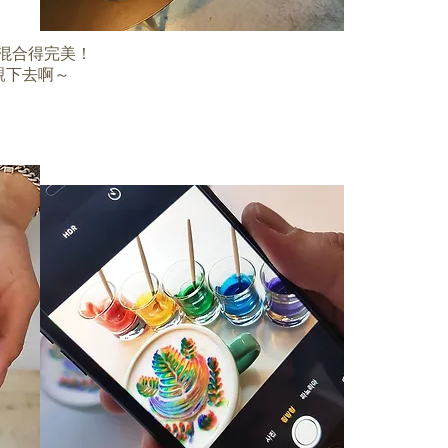
也混合得完美！
親下去啊～