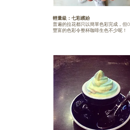
輕量級：七彩繽紛
普遍的拉花都只以簡單色彩完成，但O
豐富的色彩令整杯咖啡生色不少呢！