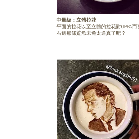
中量級：立體拉花
平面的拉花以至立體的拉花對OPPA
右邊那條鯊魚未免太逼真了吧？