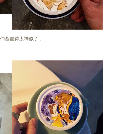
n和宋仲基畫得太神似了，