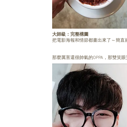
大師級：完整構圖
把電影海報和情節都畫出來了～簡直
那麼厲害還很帥氣的OPPA，那雙笑