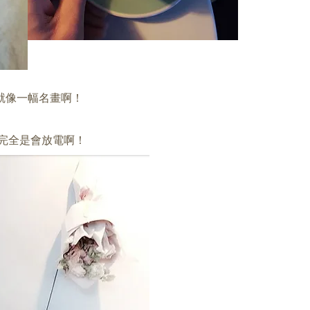
就像一幅名畫啊！
眼完全是會放電啊！