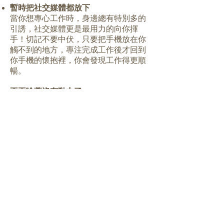
暫時把社交媒體都放下
當你想專心工作時，身邊總有特別多的
引誘，社交媒體更是最用力的向你揮
手！切記不要中伏，只要把手機放在你
觸不到的地方，專注完成工作後才回到
你手機的懷抱裡，你會發現工作得更順
暢。
不再唸著沒有動力了
經常唸著沒有動力、提不起勁這些說
話，事情亦不會變好的。所以別再以沒
有動力當藉口，完成說好了要完成的事
吧！
Source: Casey La Vie
BACK