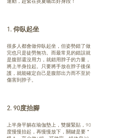
運動，趕緊在炎夏曬出好身段！
1. 仰臥起坐
很多人都會做仰臥起坐，但姿勢錯了做
完也只是徒勞無功。而最常見的錯誤就
是腹部還沒用力，就錯用脖子的力量，
將上半身拉起。只要將手放在脖子後保
護，就能確定自己是腹部出力而不至於
傷害到脖子。
2. 90度抬腳
上半身平躺在瑜伽墊上，雙腿緊貼，90
度慢慢抬起，再慢慢放下，關鍵是要＂