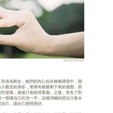
(source:Pinerest)
，而身為剩女，她們的內心也在種種環境中，變
步入教堂的身影，漸漸有種被剩下來的感覺。因
異性發展，最後只會跌得重傷。之後，喪失了對
到一個懂自己的另一半。這種消極的想法只會令
實自己，讓自己變得更好。