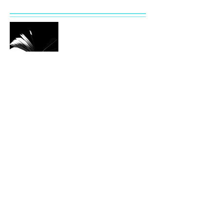
言盡
Recent Posts
爆紅ONDA溶脂速效瘦身真係work？
背後原理大拆解
比堅尼脫毛懶人包：Full Bikini脫毛
位置、形狀邊樣好