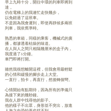
早上九時十分，開往中環的列車即將到
達，
仍在電梯上的我連忙走快幾步，
以免錯過了這班車。
不是因為我會遲到，即使再靜候多兩班
列車，我依舊準時。
熟悉的車箱，同樣的乘客，機械式的廣
播，都滲透着枯燥的味道。
在人與人之間只相隔幾厘米的盒子內，
我度過了6分鐘。
車門即將打開。
雖然我很想離開這裡，但我會用最輕鬆
的心情和緩慢的腳步走上大堂。
一直行，拍卡，再直行，然後轉個彎。
心情開始有點期待，因為所有的準備只
為接下來的幾秒鐘。
我在人群中找尋他的影子。
他的樣子不出眾，身形並不突出，放進