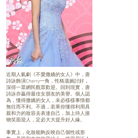
近期人氣劇《不愛撒嬌的女人》中，唐
詩詠飾演Cherry一角，性格溫婉討好，
深得一眾網民觀眾歡迎。回到現實，唐
詩詠亦贏得最佳女朋友的美譽。個人認
為，懂得撒嬌的女人，未必樣樣事情都
無往而不利。不過，若果你懂得利用具
親和力的妝容去表達自己，加上待人接
物笑面迎人，定必大大提升好人緣。
事實上，化妝能夠反映自己個性或形