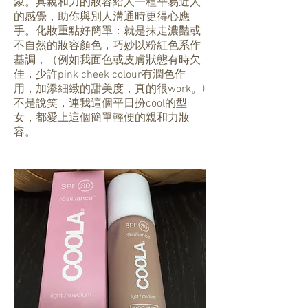
象。具親和力的妝容給人一種平易近人
的感覺，助你與別人溝通時更得心應
手。化妝重點好簡單：就是抹走濃豔或
不自然的妝容顏色，巧妙以粉紅色系作
基調，（例如我面色或皮膚狀態有時欠
佳，少許pink cheek colour有潤色作
用，加添細緻的甜美度，真的很work。)
不是說笑，連我這個平日扮cool的型
女，都愛上這個簡單輕便的親和力妝
容。