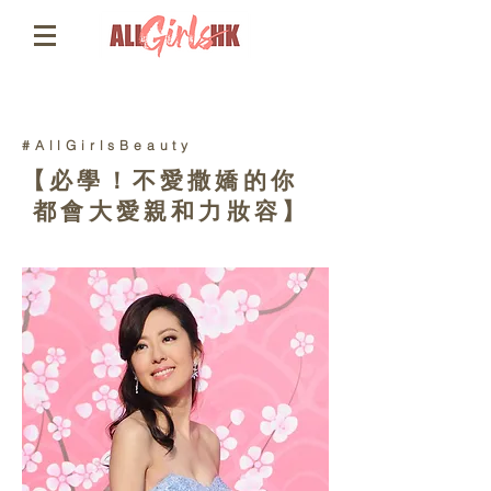
#AllGirlsBeauty
【必學！不愛撒嬌的你
都會大愛親和力妝容】