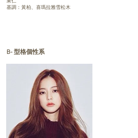
果仁
基調：黃柏、喜瑪拉雅雪松木
B- 型格個性系