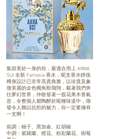
集甜美於一身的你，最適合用上 ANNA
SUI 全新 Fantasia 香水，呢支香水靜係
樽身設計已非常高貴典雅，以珍貴及象
徵美麗的金色獨角獸飛翔，載著我們奔
往夢幻世界，仲散發著一股花果木香氣
息，令整個人都陶醉於呢種味道中，煥
發令人難以抗拒的魅力，你一定要擁有
一支啊！
前調：柚子、黑加侖、紅胡椒
中調：紫羅蘭、橙花、粉彩蘭花、樹莓