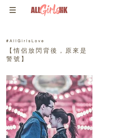
#AllGirlsLove
【情侶放閃背後，原來是
警號】