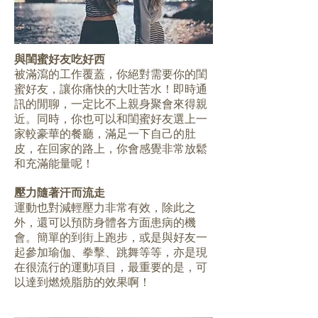
與閨蜜好友吃好西
被滿瀉的工作覆蓋，你絕對需要你的閨
蜜好友，讓你痛快的大吐苦水！即時通
訊的閒聊，一定比不上親身聚會來得親
近。同時，你也可以和閨蜜好友選上一
家較豪華的餐廳，滿足一下自己的肚
皮，在回家的路上，你會感覺非常放鬆
和充滿能量呢！
壓力隨著汗而流走
運動也對減輕壓力非常有效，除此之
外，還可以預防身體各方面患病的機
會。簡單的到街上跑步，或是與好友一
起參加瑜伽、拳擊、跳舞等等，亦是現
在很流行的運動項目，最重要的是，可
以達到燃燒脂肪的效果啊！