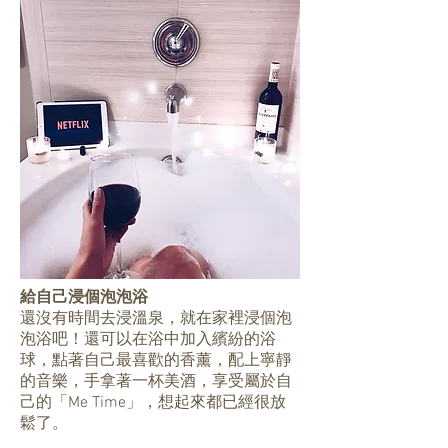
給自己浸個泡泡浴
還沒有時間去浸溫泉，就在家裡浸個泡
泡浴吧！還可以在浴中加入繽紛的浴
球，點著自己最喜歡的香薰，配上寧靜
的音樂，手拿著一杯美酒，享受屬於自
己的「Me Time」，想起來都已經很放
鬆了。