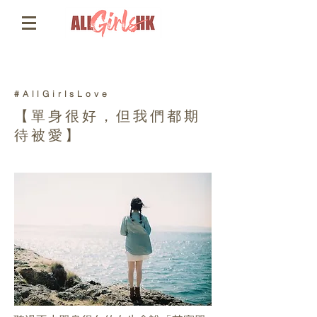
#AllGirlsLove
【單身很好，但我們都期
待被愛】