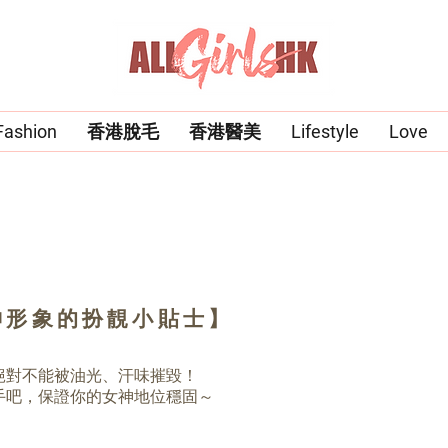
Fashion
香港脫毛
香港醫美
Lifestyle
Love
神形象的扮靚小貼士】
絕對不能被油光、汗味摧毀！
手吧，保證你的女神地位穩固～