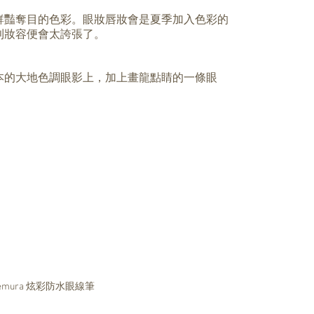
鮮豔奪目的色彩。眼妝唇妝會是夏季加入色彩的
則妝容便會太誇張了。
本的大地色調眼影上，加上畫龍點睛的一條眼
Uemura 炫彩防水眼線筆