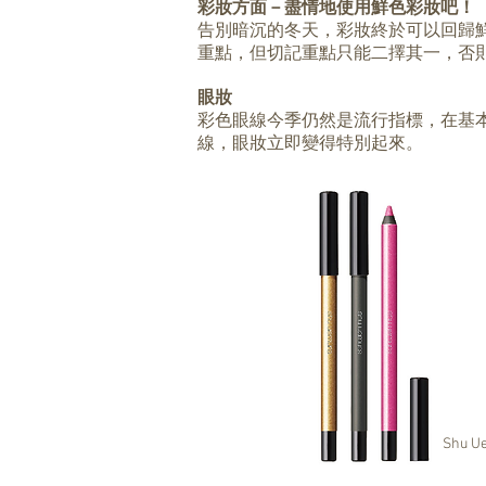
彩妝方面－盡情地使用鮮色彩妝吧！
告別暗沉的冬天，彩妝終於可以回歸
重點，但切記重點只能二擇其一，否
眼妝
彩色眼線今季仍然是流行指標，在基
線，眼妝立即變得特別起來。
Shu 