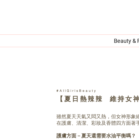
Beauty & 
#AllGirlsBeauty
【夏日熱辣辣 維持女
雖然夏天天氣又悶又熱，但女神形象
在護膚、清潔、彩妝及香體四方面著
護膚方面－夏天還需要水油平衡嗎？