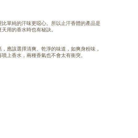
覺比單純的汗味更噁心。所以止汗香體的產品是
夏天用的香水時也有秘訣。
話，應該選擇清爽、乾淨的味道，如爽身粉味，
再噴上香水，兩種香氣也不會太有衝突。