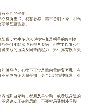
會有不同的變化。
緒亦有所壓抑、易怒敏感；體重急劇下降、明顯
會頭暈甚至昏厥。
境影響，女生多追求與模特兒及明星的瘦削身
雖然任何年齡層也有機會發病，但主要以青少年
對審美觀的渲染及同輩的壓力，男生亦有飲食失
命的併發症。心律不正常及體內電解質紊亂，有
養不良更會令大腦受損；甚至出現精神異常，引
外表感到自卑時，都應及早求助；或發現身邊的
。不過建立正確的思維，不要輕易受到外界影