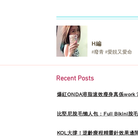
H編
#廢青 #愛靚又愛命
Recent Posts
爆紅ONDA溶脂速效瘦身真係wor
比堅尼脫毛懶人包：Full Bikin
KOL大撐！逆齡療程精靈針效果邊