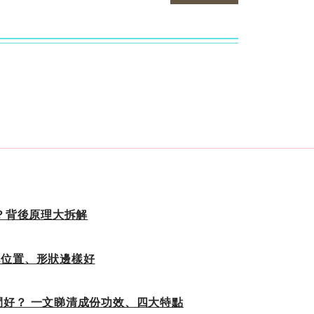
k？背後原理大拆解
i脫毛位置、形狀邊樣好
間好？ 一文睇清成份功效、四大特點