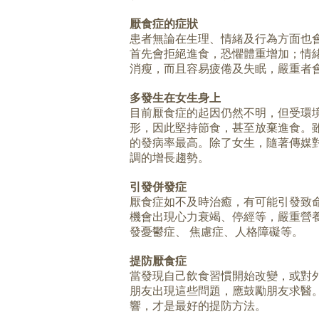
厭食症的症狀
患者無論在生理、情緒及行為方面也
首先會拒絕進食，恐懼體重增加；情
消瘦，而且容易疲倦及失眠，嚴重者
多發生在女生身上
目前厭食症的起因仍然不明，但受環
形，因此堅持節食，甚至放棄進食。
的發病率最高。除了女生，隨著傳媒
調的增長趨勢。
引發併發症
厭食症如不及時治癒，有可能引發致
機會出現心力衰竭、停經等，嚴重營
發憂鬱症、 焦慮症、人格障礙等。
提防厭食症
當發現自己飲食習慣開始改變，或對
朋友出現這些問題，應鼓勵朋友求醫
響，才是最好的提防方法。