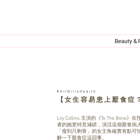
Beauty & 
#AllGirlsHealth
【女生容易患上厭食症
Lily Collins 主演的《To Th
者的她更特意減磅，演活這個厭食病
「瘦到只剩骨」的女主角確實有點可怕吧？
解一下厭食症這回事。