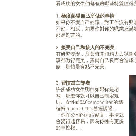
看成功的女生們都有著哪些特質值得
1. 極度熱愛自己所做的事情
如果你不愛自己的職，對工作沒有興
不好。相反，如果你對你的職業充滿
那是刻苦的。
2. 接受自己和接人的不完美
有研究發現，浪費時間和精力去試圖
事都做得完美，責備自己反而會造成
傲，那怕是有點不完美。
3. 習慣當主導者
許多成功女生明白如果你是老
闆，那麼你就可以自己制定規
則。女性雜誌Cosmopolitan的總
編輯Joanna Coles曾經說過：
「你在公司的地位越高，事情就
會變得越容易，因為你擁有更多
的掌控權。」