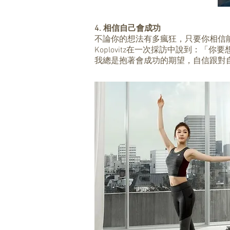
4. 相信自己會成功
不論你的想法有多瘋狂，只要你相信能
Koplovitz在一次採訪中說到：
我總是抱著會成功的期望，自信跟對