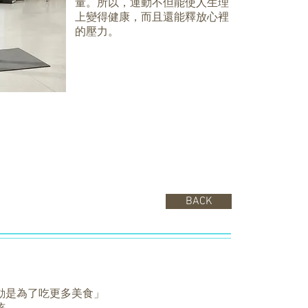
量。所以，運動不但能使人生理
上變得健康，而且還能釋放心裡
的壓力。
BACK
動是為了吃更多美食」