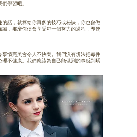
我們學習吧。
趣的話，就算給你再多的技巧或秘訣，你也會做
熱誠，那麼你便會享受每一個努力的過程，即使
令事情完美會令人不快樂。我們沒有辨法把每件
心理不健康。我們應該為自己能做到的事感到驕