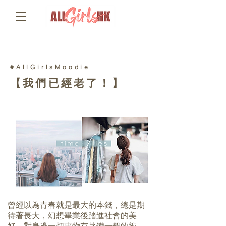
#AllGirlsMoodie
【我們已經老了！】
曾經以為青春就是最大的本錢，總是期
待著長大，幻想畢業後踏進社會的美