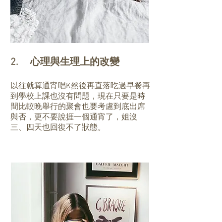
2. 心理與生理上的改變
以往就算通宵唱K然後再直落吃過早餐再
到學校上課也沒有問題，現在只要是時
間比較晚舉行的聚會也要考慮到底出席
與否，更不要說捱一個通宵了，姐沒
三、四天也回復不了狀態。